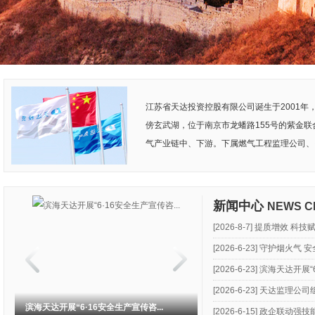
江苏省天达投资控股有限公司诞生于2001
傍玄武湖，位于南京市龙蟠路155号的紫金
气产业链中、下游。下属燃气工程监理公司、
新闻中心
NEWS C
[2026-8-7] 提质增
[2026-6-23] 守护烟火
[2026-6-23] 滨海天达
[2026-6-23] 天达监
滨海天达开展“6·16安全生产宣传咨...
天达监理公司组织开展安全月专
[2026-6-15] 政企联