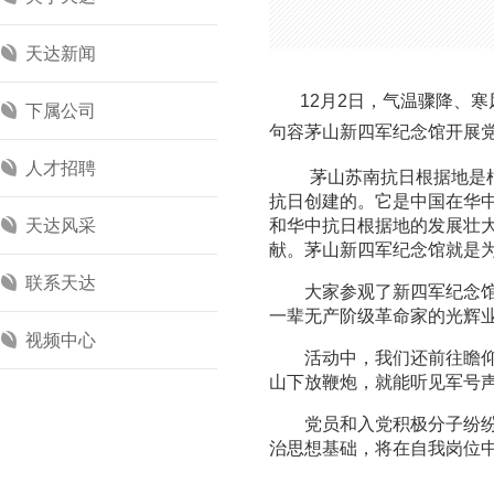
天达新闻
12
月
2
日，气温骤降、寒
下属公司
句容茅山新四军纪念馆开展
人才招聘
茅山苏南抗日根据地是
抗日创建的。它是中国在华
天达风采
和华中抗日根据地的发展壮
献。茅山新四军纪念馆就是
联系天达
大家参观了新四军纪念
一辈无产阶级革命家的光辉
视频中心
活动中，我们还前往瞻
山下放鞭炮，就能听见军号
党员和入党积极分子纷
治思想基础，将在自我岗位